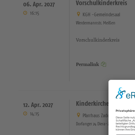
Vorschulkinderkreis
06. Apr. 2027
16:15
KGH -Gemeindesaal
Werdermannstr. Meißen
Vorschulkinderkreis
Permalink
Kinderkirche Zadel
12. Apr. 2027
14:15
Pfarrhaus Zadel - Gemeinde
Dorfanger 24 Diera-Zehren