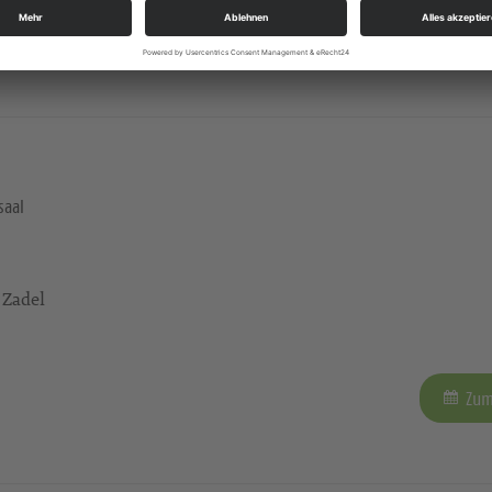
Zum
saal
 Zadel
Zum