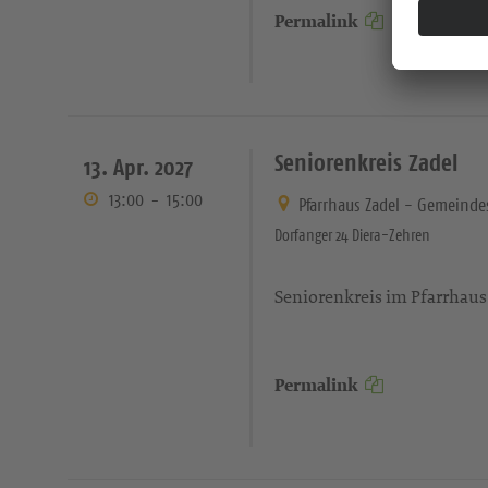
Permalink
Seniorenkreis Zadel
13. Apr. 2027
13:00
-
15:00
Pfarrhaus Zadel - Gemeinde
Dorfanger 24 Diera-Zehren
Seniorenkreis im Pfarrhaus
Permalink