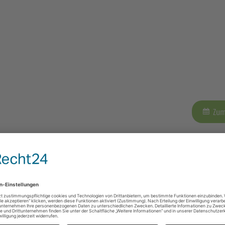
Zum
saal